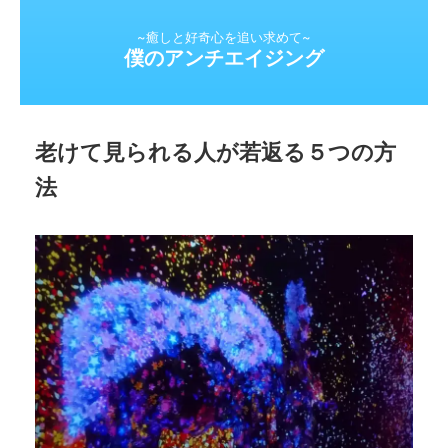
~癒しと好奇心を追い求めて~
僕のアンチエイジング
老けて見られる人が若返る５つの方
法