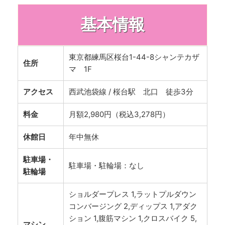
基本情報
東京都練馬区桜台1-44-8シャンテカザ
住所
マ 1F
アクセス
西武池袋線 / 桜台駅 北口 徒歩3分
料金
月額2,980円（税込3,278円）
休館日
年中無休
駐車場・
駐車場・駐輪場：なし
駐輪場
ショルダープレス
1,ラットプルダウン
コンバージング 2,ディップス 1,アダク
ション 1,腹筋マシン 1,クロスバイク 5,
マシン